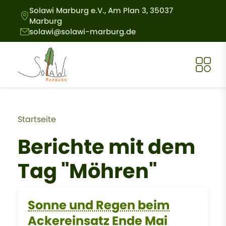
Direkt zum Inhalt
Solawi Marburg e.V., Am Plan 3, 35037
Marburg
solawi@solawi-marburg.de
Pfadnavigation
Startseite
Berichte mit dem
Tag "Möhren"
Sonne und Regen beim
Ackereinsatz Ende Mai