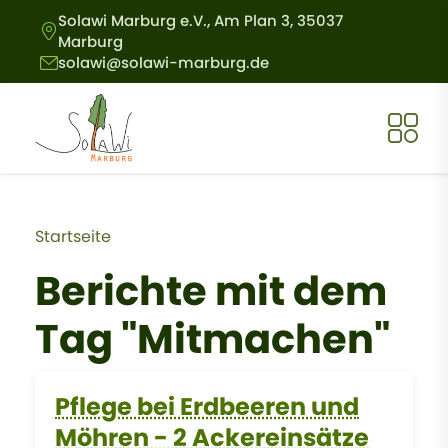
Direkt zum Inhalt
Solawi Marburg e.V., Am Plan 3, 35037
Marburg
solawi@solawi-marburg.de
Pfadnavigation
Startseite
Berichte mit dem
Tag "Mitmachen"
Pflege bei Erdbeeren und
Möhren - 2 Ackereinsätze