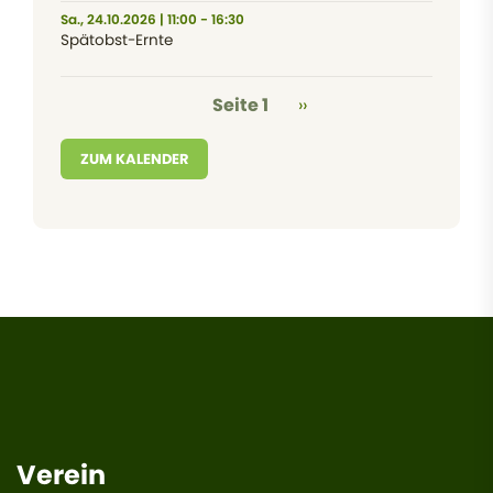
Sa., 24.10.2026 | 11:00 - 16:30
Spätobst-Ernte
Seitennummerierung
Nächste Seite
Seite 1
››
ZUM KALENDER
Verein