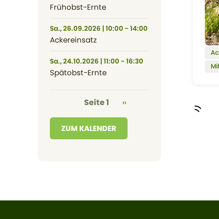
Frühobst-Ernte
Sa., 26.09.2026 | 10:00 - 14:00
Ackereinsatz
Ac
Sa., 24.10.2026 | 11:00 - 16:30
Mi
Spätobst-Ernte
Seitennummerierung
Nächste Seite
Seite 1
››
ZUM KALENDER