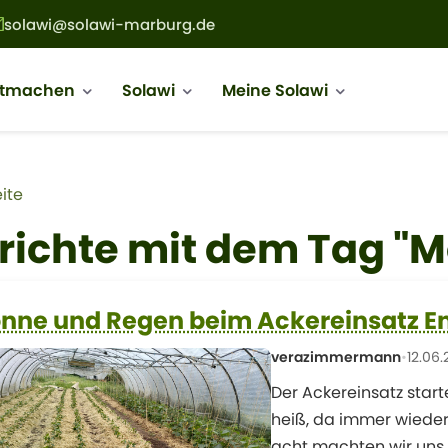
solawi@solawi-marburg.de
ion
itmachen
Solawi
Meine Solawi
adnavigation
ite
richte mit dem Tag "
nne und Regen beim Ackereinsatz E
verazimmermann
•
12.06
Der Ackereinsatz start
heiß, da immer wieder
acht machten wir uns 