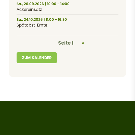
Sa., 26.09.2026 | 10:00 - 14:00
Ackereinsatz
Sa., 24.10.2026 | 11:00 - 16:30
Spätobst-Ernte
Seitennummerierung
Nächste Seite
Seite 1
››
ZUM KALENDER