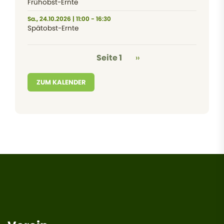
Frühobst-Ernte
Sa., 24.10.2026 | 11:00 - 16:30
Spätobst-Ernte
Seitennummerierung
Nächste Seite
Seite 1
››
ZUM KALENDER