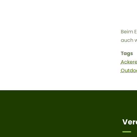
Beim E
auch w
Tags
Ackere
Outdo
Ver