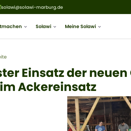
solawi@solawi-marburg.de
ion
itmachen
Solawi
Meine Solawi
adnavigation
ite
ster Einsatz der neue
im Ackereinsatz