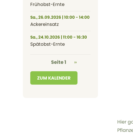
Frühobst-Ernte
Sa., 26.09.2026 | 10:00 - 14:00
Ackereinsatz
Sa., 24.10.2026 | 11:00 - 16:30
Spätobst-Ernte
Seitennummerierung
Nächste Seite
Seite 1
››
ZUM KALENDER
Hier g
Pflanz