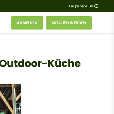
Instagr
FAQs
Folge uns
User account menu
ANMELDEN
MITGLIED WERDEN
n Outdoor-Küche