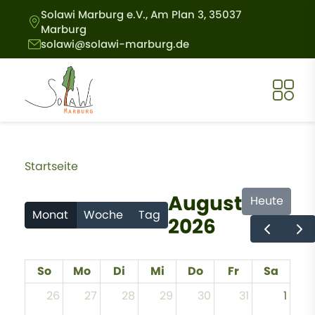
Direkt zum Inhalt
Solawi Marburg e.V., Am Plan 3, 35037
Marburg
solawi@solawi-marburg.de
Pfadnavigation
Startseite
August
Heute
Monat
Woche
Tag
2026
So
Mo
Di
Mi
Do
Fr
Sa
26
27
28
29
30
31
1