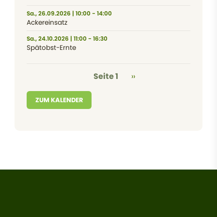
Sa., 26.09.2026 | 10:00 - 14:00
Ackereinsatz
Sa., 24.10.2026 | 11:00 - 16:30
Spätobst-Ernte
Seitennummerierung
Nächste Seite
Seite 1
››
ZUM KALENDER