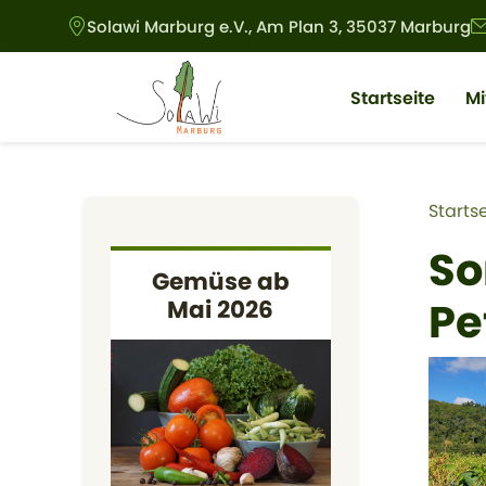
Direkt zum Inhalt
Solawi Marburg e.V., Am Plan 3, 35037 Marburg
Main navigat
Startseite
M
Pf
Startse
So
Gemüse ab
Pe
Mai 2026