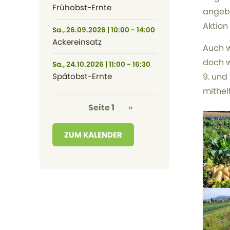
Frühobst-Ernte
angeba
Aktion 
Sa., 26.09.2026 | 10:00 - 14:00
Ackereinsatz
Auch w
doch w
Sa., 24.10.2026 | 11:00 - 16:30
Spätobst-Ernte
9. und
mithel
Seitennummerierung
Nächste Seite
Seite 1
››
ZUM KALENDER