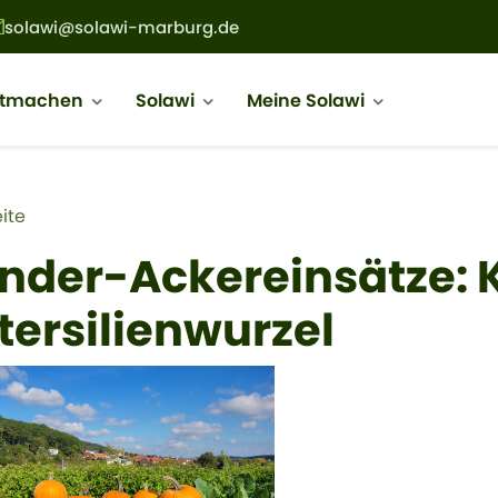
solawi@solawi-marburg.de
ion
itmachen
Solawi
Meine Solawi
adnavigation
ite
nder-Ackereinsätze: 
tersilienwurzel