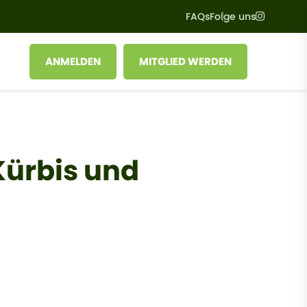
Instagr
FAQs
Folge uns
User account menu
ANMELDEN
MITGLIED WERDEN
Kürbis und