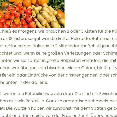
0. hieß es morgens, wir brauchen 2 oder 3 Kisten für die K
 es 12 Kisten, so gut war die Ernte! Hokkaido, Butternut
eiter*innen des Hofs sowie 2 Mitglieder zunächst gesuc
chtet und, wenn keine großen Verletzungen oder Schimm
onnten wir sie später in große Holzkisten verladen, die m
chen war übrigens ein bisschen wie an Ostern, bloß mit v
! Hier ein paar Eindrücke von der anstrengenden, aber 
ihr unten in der Gallerie.
0. waren die Petersilienwurzeln dran. Die sind ein Zwisch
eben aus wie Petersilie. Ganz so aromatisch schmeckt es a
et! Die Wurzeln haben wir zunächst mit dem Spaten gelo
cht und das meiste von der Erde entfernt. Übrigens wu