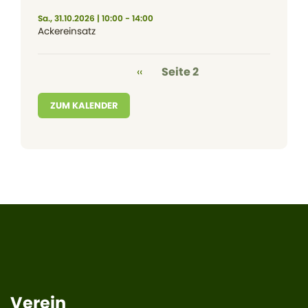
Sa., 31.10.2026 | 10:00 - 14:00
Ackereinsatz
Seitennummerierung
Vorherige Seite
‹‹
Seite 2
ZUM KALENDER
Verein